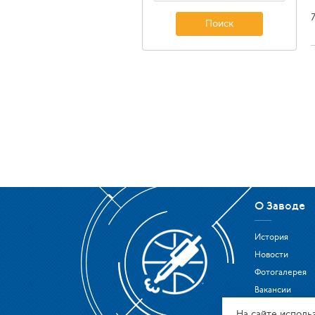
Поиск
О Заводе
История
Новости
Фотогалерея
Вакансии
Охрана труда
На сайте исполь