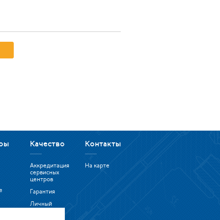
ры
Качество
Контакты
Аккредитация
На карте
сервисных
центров
е
Гарантия
Личный
юторы
кабинет