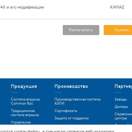
740 и его модификации
KAMAZ
Распечатать
Купить
Продукция
Производство
Партне
Система впрыска
Производственная система
Заводы
Common Rail
АЗПИ
Дилеры
Традиционная
Сертификаты
Сервисны
система впрыска
Защита от подделки
центры
Управление
Дистрибь
двигателем
зуются сооkіе-файлы, в том числе сервисов веб-аналитики.